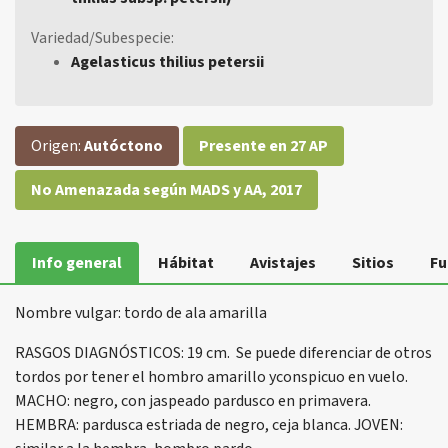
Variedad/Subespecie:
Agelasticus thilius petersii
Origen:
Autóctono
Presente en 27 AP
No Amenazada según MADS y AA, 2017
Info general
Hábitat
Avistajes
Sitios
Fu
Nombre vulgar: tordo de ala amarilla
RASGOS DIAGNÓSTICOS: 19 cm. Se puede diferenciar de otros
tordos por tener el hombro amarillo yconspicuo en vuelo.
MACHO: negro, con jaspeado pardusco en primavera.
HEMBRA: pardusca estriada de negro, ceja blanca. JOVEN: