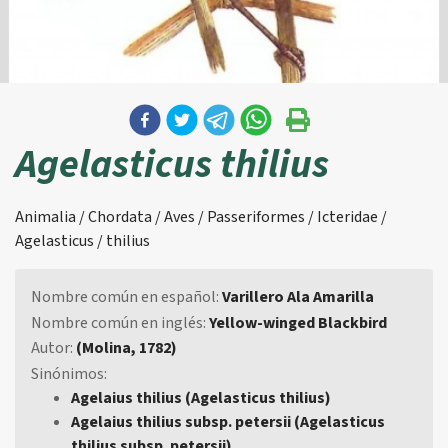
Agelasticus thilius
Animalia / Chordata / Aves / Passeriformes / Icteridae /
Agelasticus / thilius
Nombre común en español:
Varillero Ala Amarilla
Nombre común en inglés:
Yellow-winged Blackbird
Autor:
(Molina, 1782)
Sinónimos:
Agelaius thilius (Agelasticus thilius)
Agelaius thilius subsp. petersii (Agelasticus
thilius subsp. petersii)