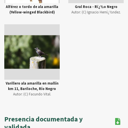
Alférez o tordo de ala amarilla
Gral Roca - Rï¿½o Negro
(Yellow-winged Blackbird)
Autor:
(C) Ignacio Hernï¿½ndez.
Varillero ala amarilla en mallín
km 11, Bariloche, Río Negro
Autor:
(C) Facundo Vital.
Presencia documentada y
validada