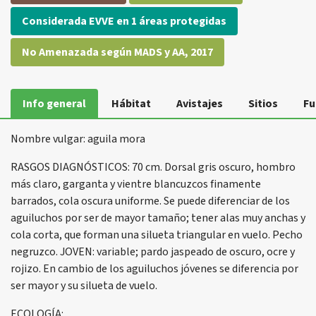
Considerada EVVE en 1 áreas protegidas
No Amenazada según MADS y AA, 2017
Info general
Hábitat
Avistajes
Sitios
Fu
Nombre vulgar: aguila mora
RASGOS DIAGNÓSTICOS: 70 cm. Dorsal gris oscuro, hombro
más claro, garganta y vientre blancuzcos finamente
barrados, cola oscura uniforme. Se puede diferenciar de los
aguiluchos por ser de mayor tamaño; tener alas muy anchas y
cola corta, que forman una silueta triangular en vuelo. Pecho
negruzco. JOVEN: variable; pardo jaspeado de oscuro, ocre y
rojizo. En cambio de los aguiluchos jóvenes se diferencia por
ser mayor y su silueta de vuelo.
ECOLOGÍA: