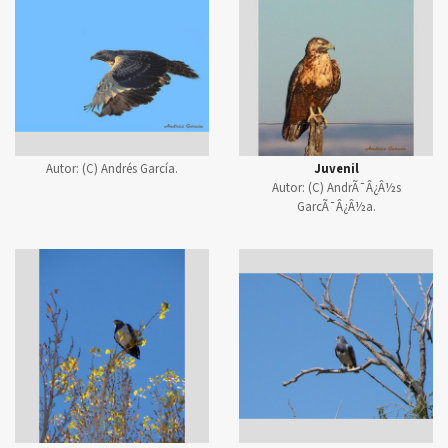
Autor:
(C) Andrés García.
Juvenil
Autor:
(C) AndrÃ¯Â¿Â½s
GarcÃ¯Â¿Â½a.