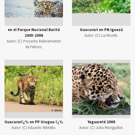
en el Parque Nacional Baritú
Guacurari en PN Iguazú
2005-2006
Autor:
(C) Lia Montti.
Autor:
(C) Proyecto Relevamiento
de Felinos.
Guacurarï¿½ en PP Urugua-ï¿½
Yaguareté 2000
Autor:
(C) Eduardo Militello.
Autor:
(C) Julio Monguillot.