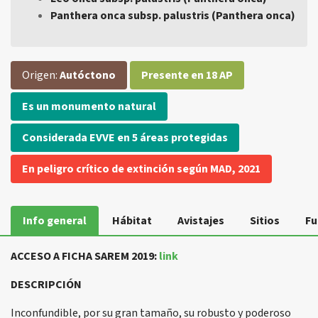
Panthera onca subsp. palustris (Panthera onca)
Origen:
Autóctono
Presente en 18 AP
Es un monumento natural
Considerada EVVE en 5 áreas protegidas
En peligro crítico de extinción según MAD, 2021
Info general
Hábitat
Avistajes
Sitios
Fu
ACCESO A FICHA SAREM 2019:
link
DESCRIPCIÓN
Inconfundible, por su gran tamaño, su robusto y poderoso