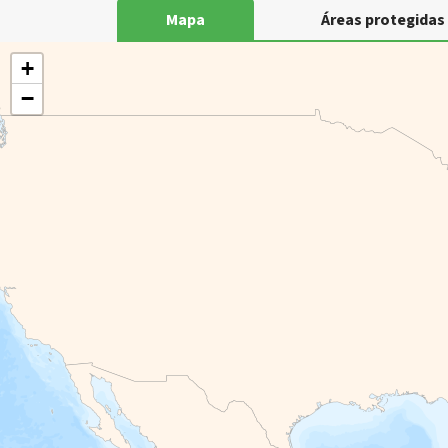
Mapa
Áreas protegidas
+
−