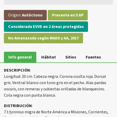
Origen:
Autóctono
Presente en 5 AP
Considerada EVVE en 2 áreas protegidas
No Amenazada según MADS y AA, 2017
Info general
Hábitat
Sitios
Fuentes
DESCRIPCIÓN
:
Longitud: 20 cm. Cabeza negra. Corona oculta roja. Dorsal
gris. Ventral blanco con tono gris en el pecho. Alas pardas
oscuro, con remeras y cubiertas orilladas de blanquecino.
Cola negra con punta blanca.
DISTRIBUCIÓN
:
T.t.tyrannus
migra de Norte América a Misiones, Corrientes,