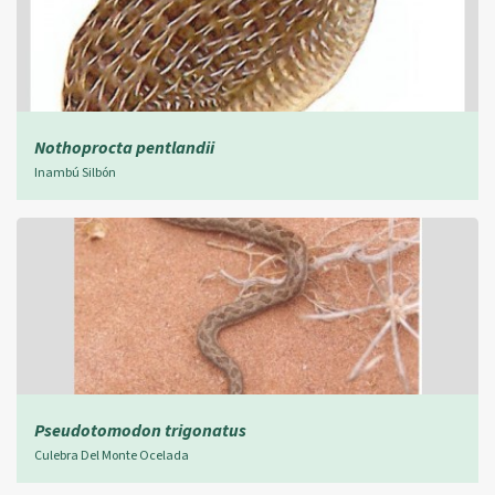
Nothoprocta pentlandii
Inambú Silbón
Pseudotomodon trigonatus
Culebra Del Monte Ocelada