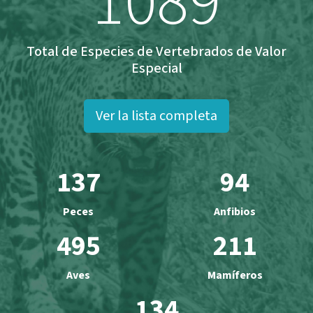
1089
Total de Especies de Vertebrados de Valor
Especial
Ver la lista completa
137
94
Peces
Anfibios
495
211
Aves
Mamíferos
134