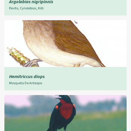
Argolebias nigripinnis
Pavito, Cynolebias, Killi
Hemitriccus diops
Mosqueta De Anteojos