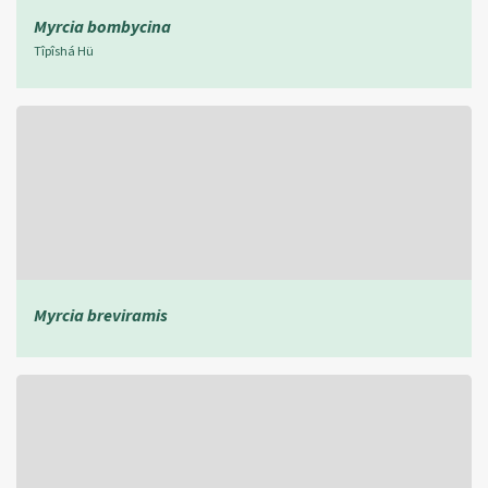
Myrcia bombycina
Tîpîshá Hü
Myrcia breviramis