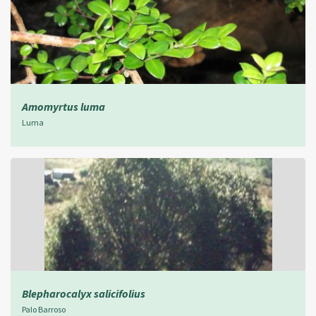
Amomyrtus luma
Luma
Blepharocalyx salicifolius
Palo Barroso