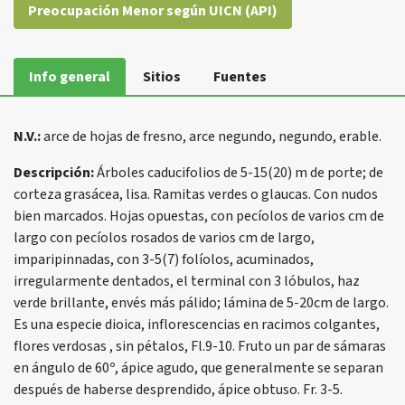
Preocupación Menor según UICN (API)
Info general
Sitios
Fuentes
N.V.:
arce de hojas de fresno, arce negundo, negundo, erable.
Descripción:
Árboles caducifolios de 5-15(20) m de porte; de
corteza grasácea, lisa. Ramitas verdes o glaucas. Con nudos
bien marcados. Hojas opuestas, con pecíolos de varios cm de
largo con pecíolos rosados de varios cm de largo,
imparipinnadas, con 3-5(7) folíolos, acuminados,
irregularmente dentados, el terminal con 3 lóbulos, haz
verde brillante, envés más pálido; lámina de 5-20cm de largo.
Es una especie dioica, inflorescencias en racimos colgantes,
flores verdosas , sin pétalos, Fl.9-10. Fruto un par de sámaras
en ángulo de 60º, ápice agudo, que generalmente se separan
después de haberse desprendido, ápice obtuso. Fr. 3-5.