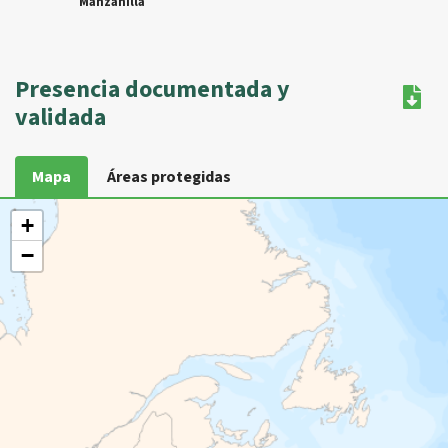
Manzanilla
Presencia documentada y
validada
Mapa
Áreas protegidas
+
−