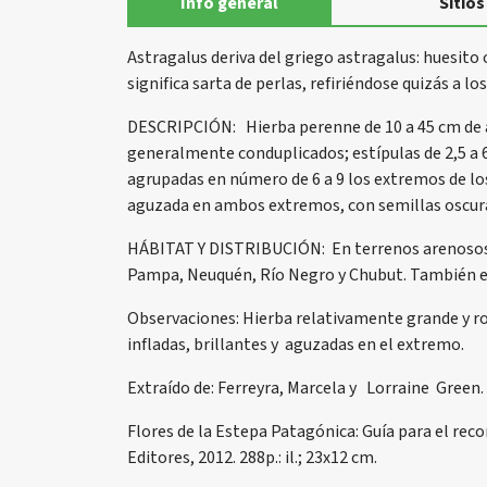
Info general
Sitios
Astragalus deriva del griego astragalus: huesito
significa sarta de perlas, refiriéndose quizás a lo
DESCRIPCIÓN: Hierba perenne de 10 a 45 cm de alt
generalmente conduplicados; estípulas de 2,5 a 
agrupadas en número de 6 a 9 los extremos de los
aguzada en ambos extremos, con semillas oscur
HÁBITAT Y DISTRIBUCIÓN: En terrenos arenosos 
Pampa, Neuquén, Río Negro y Chubut. También e
Observaciones: Hierba relativamente grande y ro
infladas, brillantes y aguzadas en el extremo.
Extraído de: Ferreyra, Marcela y Lorraine Green.
Flores de la Estepa Patagónica: Guía para el rec
Editores, 2012. 288p.: il.; 23x12 cm.