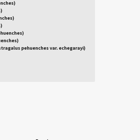
enches)
s)
nches)
s)
pehuenches)
uenches)
Astragalus pehuenches var. echegarayi)