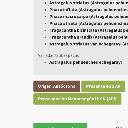
Astragalus striatus (Astragalus pehu
Phaca inflata (Astragalus pehuenche
Phaca macrocarpa (Astragalus pehue
Phaca striata (Astragalus pehuenche
Tragacantha bisinflata (Astragalus 
Tragacantha grandis (Astragalus peh
Astragalus striatus var. echegarayi (
Variedad/Subespecie:
Astragalus pehuenches echegarayi
Origen:
Autóctono
Presente en 1 AP
Preocupación Menor según UICN (API)