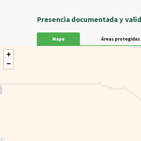
Presencia documentada y vali
Mapa
Áreas protegidas
+
−