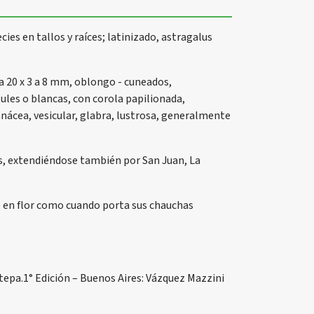
es en tallos y raíces; latinizado, astragalus
a 20 x 3 a 8 mm, oblongo - cuneados,
ules o blancas, con corola papilionada,
nácea, vesicular, glabra, lustrosa, generalmente
, extendiéndose también por San Juan, La
o en flor como cuando porta sus chauchas
stepa.1° Edición – Buenos Aires: Vázquez Mazzini