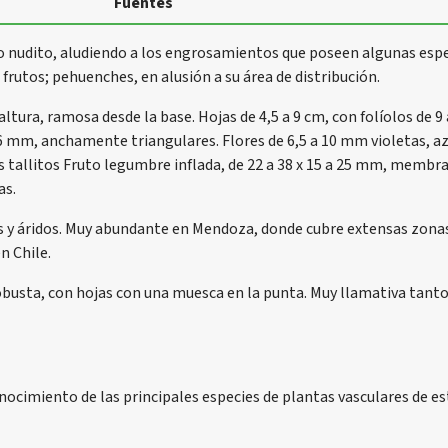
Fuentes
 o nudito, aludiendo a los engrosamientos que poseen algunas especi
s frutos; pehuenches, en alusión a su área de distribución.
ura, ramosa desde la base. Hojas de 4,5 a 9 cm, con folíolos de 9 
6 mm, anchamente triangulares. Flores de 6,5 a 10 mm violetas, az
 tallitos Fruto legumbre inflada, de 22 a 38 x 15 a 25 mm, membra
as.
y áridos. Muy abundante en Mendoza, donde cubre extensas zonas
n Chile.
busta, con hojas con una muesca en la punta. Muy llamativa tant
onocimiento de las principales especies de plantas vasculares de e