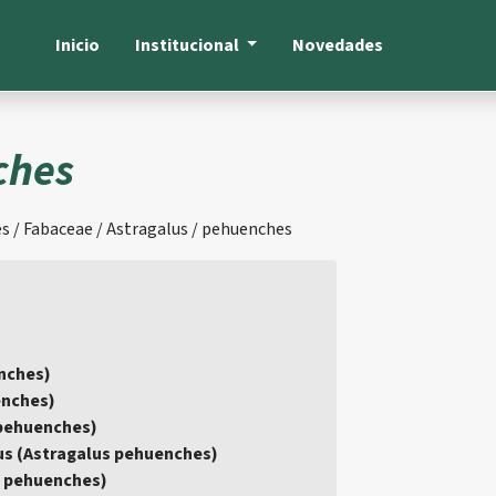
Inicio
Institucional
Novedades
ches
s / Fabaceae / Astragalus / pehuenches
enches)
enches)
 pehuenches)
us (Astragalus pehuenches)
s pehuenches)