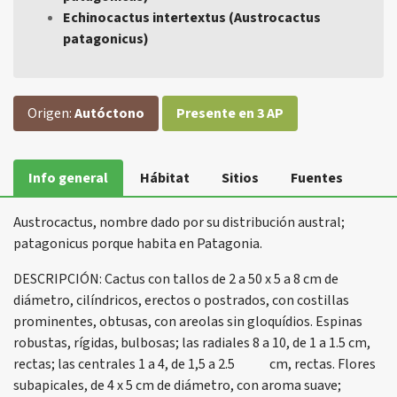
Echinocactus intertextus (Austrocactus
patagonicus)
Origen:
Autóctono
Presente en 3 AP
Info general
Hábitat
Sitios
Fuentes
Austrocactus, nombre dado por su distribución austral;
patagonicus porque habita en Patagonia.
DESCRIPCIÓN: Cactus con tallos de 2 a 50 x 5 a 8 cm de
diámetro, cilíndricos, erectos o postrados, con costillas
prominentes, obtusas, con areolas sin gloquídios. Espinas
robustas, rígidas, bulbosas; las radiales 8 a 10, de 1 a 1.5 cm,
rectas; las centrales 1 a 4, de 1,5 a 2.5 cm, rectas. Flores
subapicales, de 4 x 5 cm de diámetro, con aroma suave;