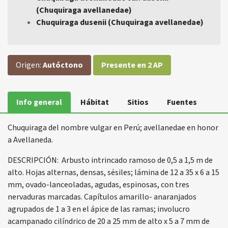
(Chuquiraga avellanedae)
Chuquiraga dusenii (Chuquiraga avellanedae)
Origen:
Autóctono
Presente en 2 AP
Info general
Hábitat
Sitios
Fuentes
Chuquiraga del nombre vulgar en Perú; avellanedae en honor
a Avellaneda.
DESCRIPCIÓN: Arbusto intrincado ramoso de 0,5 a 1,5 m de
alto. Hojas alternas, densas, sésiles; lámina de 12 a 35 x 6 a 15
mm, ovado-lanceoladas, agudas, espinosas, con tres
nervaduras marcadas. Capítulos amarillo- anaranjados
agrupados de 1 a 3 en el ápice de las ramas; involucro
acampanado cilíndrico de 20 a 25 mm de alto x 5 a 7 mm de