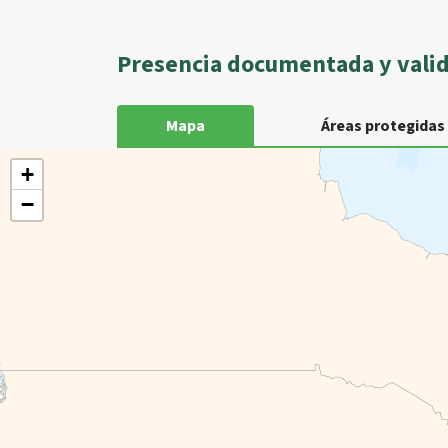
Presencia documentada y vali
Mapa
Áreas protegidas
+
−