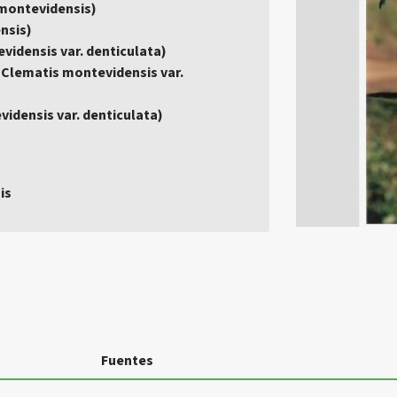
s montevidensis)
nsis)
vidensis var. denticulata)
 (Clematis montevidensis var.
idensis var. denticulata)
is
Fuentes