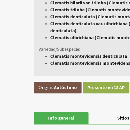
Clematis hilarii var. triloba (Clemati
Clematis triloba (Clematis montevide
Clematis denticulata (Clematis monte
Clematis denticulata var. ulbrichiana
denticulata)
Clematis ulbrichiana (Clematis montev
Variedad/Subespecie:
Clematis montevidensis denticulata
Clematis montevidensis montevidens
Origen:
Autóctono
Presente en 18 AP
Info general
Sitios