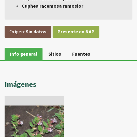
Cuphea racemosa ramosior
Origen:
Sin datos
Presente en 6 AP
Info general
Sitios
Fuentes
Imágenes