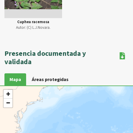
Cuphea racemosa
Autor:
(C) L.J.Novara.
Presencia documentada y
validada
Mapa
Áreas protegidas
+
−