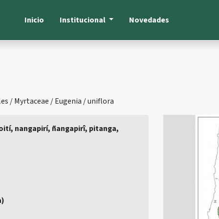
Inicio
Institucional
Novedades
s / Myrtaceae / Eugenia / uniflora
oití, nangapirí, ñangapirî, pitanga,
a)