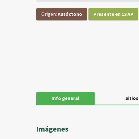
Origen:
Autóctono
Presente en 13 AP
Info general
Sitios
Imágenes