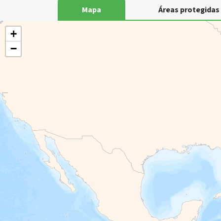
Mapa
Áreas protegidas
+
−