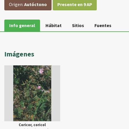
Origen:
Autóctono
Presente en 9 AP
Info general
Hábitat
Sitios
Fuentes
Imágenes
Coricor, coricol