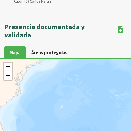
Autor:
(C) Carlos Martín.
Presencia documentada y
validada
Mapa
Áreas protegidas
+
−