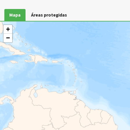
Mapa
Áreas protegidas
+
−