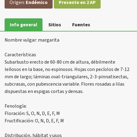
Origen:
Endémico
Presente en 2 AP
Info general
Sitios
Fuentes
Nombre vulgar: margarita
Características
Subarbusto erecto de 60-80 cm de altura, débilmente
leñosos en la base, no espinosos. Hojas con pecíolos de 7-12
mm de largo; láminas oval-triangulares, 2-3-pinnatisectas,
subcrasas, con pubescencia variable. Flores rosadas a lilas
dispuestas en espigas cortas y densas.
Fenología:
Floración: S, O, N, D, E, F, M
Fructificación: O, N, D, E, F, M
Distribución, hábitat y usos