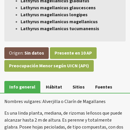
Lathyrus magellanicus gladiatus
Lathyrus magellanicus glaucescens
Lathyrus magellanicus longipes
Lathyrus magellanicus magellanicus
Lathyrus magellanicus tucumanensis
Origen:
Sin datos
Presente en 10 AP
Preocupación Menor según UICN (API)
Info general
Hábitat
Sitios
Fuentes
Nombres vulgares: Alverjilla o Clarín de Magallanes
Es una linda planta, mediana, de rizomas leñosos que puede
alcanzar hasta 2 m de altura. Es perenne y totalmente
glabra. Posee hojas pecioladas, de tipo compuestas, con dos