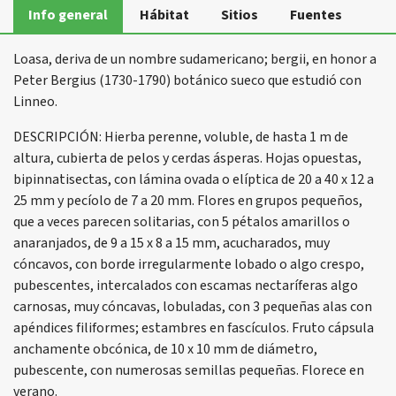
Info general
Hábitat
Sitios
Fuentes
Loasa, deriva de un nombre sudamericano; bergii, en honor a
Peter Bergius (1730-1790) botánico sueco que estudió con
Linneo.
DESCRIPCIÓN: Hierba perenne, voluble, de hasta 1 m de
altura, cubierta de pelos y cerdas ásperas. Hojas opuestas,
bipinnatisectas, con lámina ovada o elíptica de 20 a 40 x 12 a
25 mm y pecíolo de 7 a 20 mm. Flores en grupos pequeños,
que a veces parecen solitarias, con 5 pétalos amarillos o
anaranjados, de 9 a 15 x 8 a 15 mm, acucharados, muy
cóncavos, con borde irregularmente lobado o algo crespo,
pubescentes, intercalados con escamas nectaríferas algo
carnosas, muy cóncavas, lobuladas, con 3 pequeñas alas con
apéndices filiformes; estambres en fascículos. Fruto cápsula
anchamente obcónica, de 10 x 10 mm de diámetro,
pubescente, con numerosas semillas pequeñas. Florece en
verano.