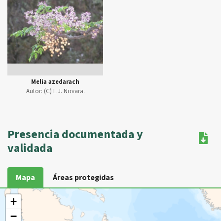
Melia azedarach
Autor:
(C) L.J. Novara.
Presencia documentada y
validada
Mapa
Áreas protegidas
+
−