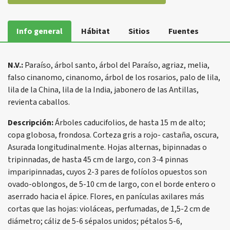
Info general
Hábitat
Sitios
Fuentes
N.V.:
Paraíso, árbol santo, árbol del Paraíso, agriaz, melia,
falso cinanomo, cinanomo, árbol de los rosarios, palo de lila,
lila de la China, lila de la India, jabonero de las Antillas,
revienta caballos.
Descripción:
Árboles caducifolios, de hasta 15 m de alto;
copa globosa, frondosa. Corteza gris a rojo- castaña, oscura,
Asurada longitudinalmente. Hojas alternas, bipinnadas o
tripinnadas, de hasta 45 cm de largo, con 3-4 pinnas
imparipinnadas, cuyos 2-3 pares de folíolos opuestos son
ovado-oblongos, de 5-10 cm de largo, con el borde entero o
aserrado hacia el ápice. Flores, en panículas axilares más
cortas que las hojas: violáceas, perfumadas, de 1,5-2 cm de
diámetro; cáliz de 5-6 sépalos unidos; pétalos 5-6,