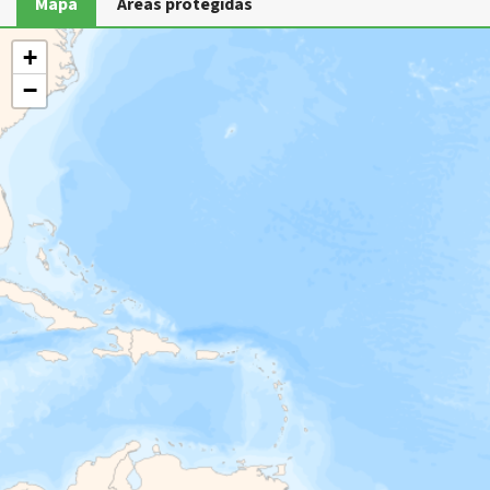
Mapa
Áreas protegidas
+
−