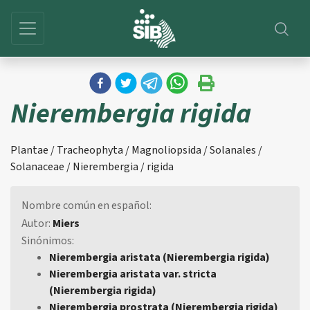
Nierembergia rigida
Plantae / Tracheophyta / Magnoliopsida / Solanales /
Solanaceae / Nierembergia / rigida
Nombre común en español:
Autor:
Miers
Sinónimos:
Nierembergia aristata (Nierembergia rigida)
Nierembergia aristata var. stricta
(Nierembergia rigida)
Nierembergia prostrata (Nierembergia rigida)