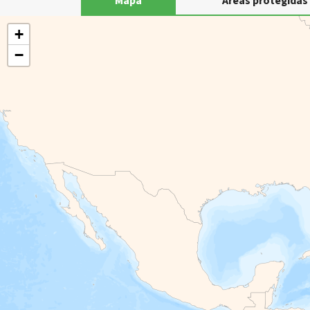
Mapa
Áreas protegidas
+
−