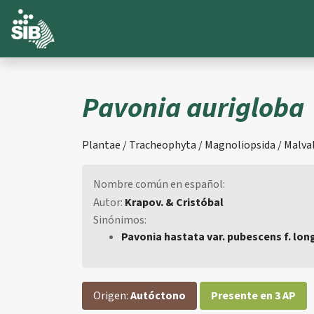
Pavonia aurigloba
Plantae / Tracheophyta / Magnoliopsida / Malval
Nombre común en español:
Autor:
Krapov. & Cristóbal
Sinónimos:
Pavonia hastata var. pubescens f. long
Origen:
Autóctono
Presente en 3 AP