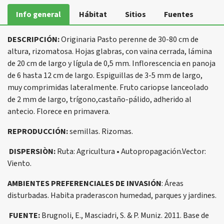
Info general
Hábitat
Sitios
Fuentes
DESCRIPCIÓN:
Originaria Pasto perenne de 30-80 cm de
altura, rizomatosa. Hojas glabras, con vaina cerrada, lámina
de 20 cm de largo y lígula de 0,5 mm. Inflorescencia en panoja
de 6 hasta 12 cm de largo. Espiguillas de 3-5 mm de largo,
muy comprimidas lateralmente. Fruto cariopse lanceolado
de 2 mm de largo, trígono,castaño-pálido, adherido al
antecio. Florece en primavera.
REPRODUCCIÓN:
semillas. Rizomas.
DISPERSIÒN:
Ruta: Agricultura • Autopropagación.Vector:
Viento.
AMBIENTES PREFERENCIALES DE INVASIÓN
: Áreas
disturbadas. Habita praderascon humedad, parques y jardines.
FUENTE:
Brugnoli, E., Masciadri, S. & P. Muniz. 2011. Base de