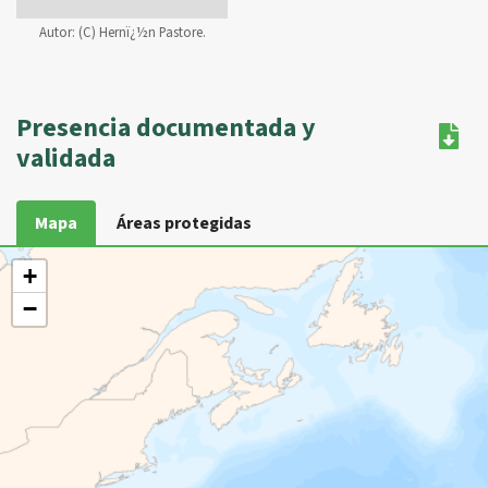
Autor:
(C) Hernï¿½n Pastore.
Presencia documentada y
validada
Mapa
Áreas protegidas
+
−