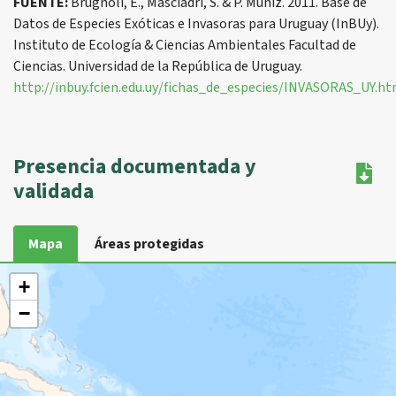
FUENTE:
Brugnoli, E., Masciadri, S. & P. Muniz. 2011. Base de
Datos de Especies Exóticas e Invasoras para Uruguay (InBUy).
Instituto de Ecología & Ciencias Ambientales Facultad de
Ciencias. Universidad de la República de Uruguay.
http://inbuy.fcien.edu.uy/fichas_de_especies/INVASORAS_UY.ht
Presencia documentada y
validada
Mapa
Áreas protegidas
+
−