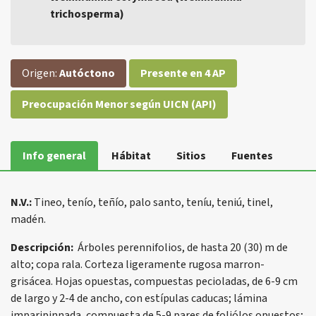
trichosperma)
Origen:
Autóctono
Presente en 4 AP
Preocupación Menor según UICN (API)
Info general
Hábitat
Sitios
Fuentes
N.V.:
Tineo, tenío, teñío, palo santo, teníu, teniú, tinel,
madén.
Descripción:
Árboles perennifolios, de hasta 20 (30) m de
alto; copa rala. Corteza ligeramente rugosa marron-
grisácea. Hojas opuestas, compuestas pecioladas, de 6-9 cm
de largo y 2-4 de ancho, con estípulas caducas; lámina
imparipinnada, compuesta de 5-9 pares de foliólos opuestos;