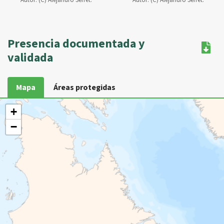
Autor:
(C) Alejandro Serret.
Autor:
(C) Alejandro Serret.
Presencia documentada y
validada
Mapa
Áreas protegidas
+
−