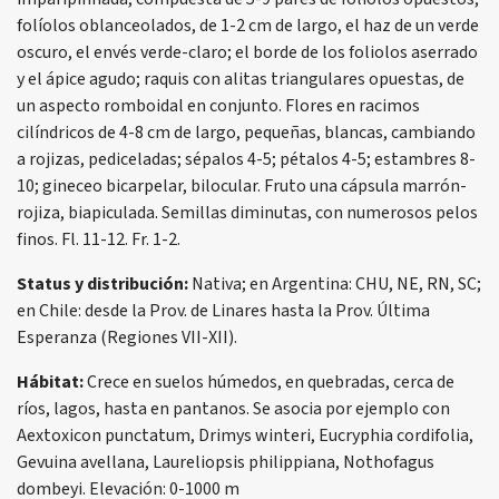
folíolos oblanceolados, de 1-2 cm de largo, el haz de un verde
oscuro, el envés verde-claro; el borde de los foliolos aserrado
y el ápice agudo; raquis con alitas triangulares opuestas, de
un aspecto romboidal en conjunto. Flores en racimos
cilíndricos de 4-8 cm de largo, pequeñas, blancas, cambiando
a rojizas, pediceladas; sépalos 4-5; pétalos 4-5; estambres 8-
10; gineceo bicarpelar, bilocular. Fruto una cápsula marrón-
rojiza, biapiculada. Semillas diminutas, con numerosos pelos
finos. Fl. 11-12. Fr. 1-2.
Status y distribución:
Nativa; en Argentina: CHU, NE, RN, SC;
en Chile: desde la Prov. de Linares hasta la Prov. Última
Esperanza (Regiones VII-XII).
Hábitat:
Crece en suelos húmedos, en quebradas, cerca de
ríos, lagos, hasta en pantanos. Se asocia por ejemplo con
Aextoxicon punctatum, Drimys winteri, Eucryphia cordifolia,
Gevuina avellana, Laureliopsis philippiana, Nothofagus
dombeyi. Elevación: 0-1000 m