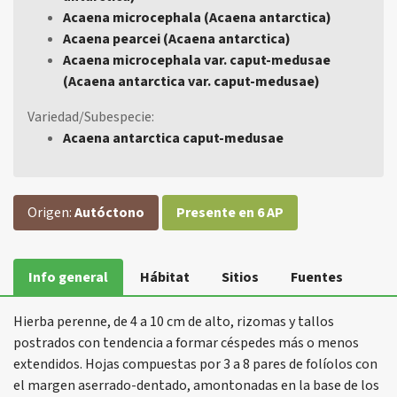
Acaena microcephala (Acaena antarctica)
Acaena pearcei (Acaena antarctica)
Acaena microcephala var. caput-medusae
(Acaena antarctica var. caput-medusae)
Variedad/Subespecie:
Acaena antarctica caput-medusae
Origen:
Autóctono
Presente en 6 AP
Info general
Hábitat
Sitios
Fuentes
Hierba perenne, de 4 a 10 cm de alto, rizomas y tallos
postrados con tendencia a formar céspedes más o menos
extendidos. Hojas compuestas por 3 a 8 pares de folíolos con
el margen aserrado-dentado, amontonadas en la base de los