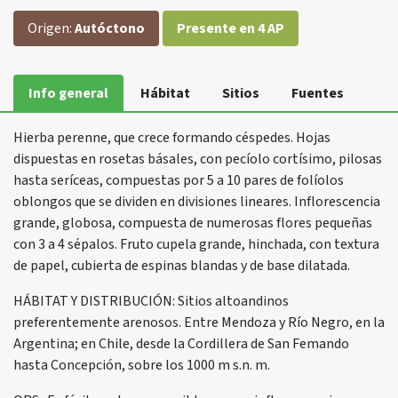
Origen:
Autóctono
Presente en 4 AP
Info general
Hábitat
Sitios
Fuentes
Hierba perenne, que crece formando céspedes. Hojas
dispuestas en rosetas básales, con pecíolo cortísimo, pilosas
hasta seríceas, compuestas por 5 a 10 pares de folíolos
oblongos que se dividen en divisiones lineares. Inflorescencia
grande, globosa, compuesta de numerosas flores pequeñas
con 3 a 4 sépalos. Fruto cupela grande, hinchada, con textura
de papel, cubierta de espinas blandas y de base dilatada.
HÁBITAT Y DISTRIBUCIÓN: Sitios altoandinos
preferentemente arenosos. Entre Mendoza y Río Negro, en la
Argentina; en Chile, desde la Cordillera de San Femando
hasta Concepción, sobre los 1000 m s.n. m.