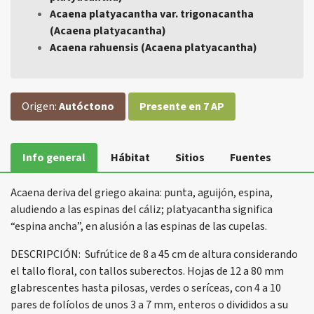
Acaena platyacantha var. trigonacantha
(Acaena platyacantha)
Acaena rahuensis (Acaena platyacantha)
Origen:
Autóctono
Presente en 7 AP
Info general
Hábitat
Sitios
Fuentes
Acaena deriva del griego akaina: punta, aguijón, espina,
aludiendo a las espinas del cáliz; platyacantha significa
“espina ancha”, en alusión a las espinas de las cupelas.
DESCRIPCIÓN: Sufrútice de 8 a 45 cm de altura considerando
el tallo floral, con tallos suberectos. Hojas de 12 a 80 mm
glabrescentes hasta pilosas, verdes o seríceas, con 4 a 10
pares de folíolos de unos 3 a 7 mm, enteros o divididos a su