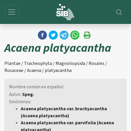
Acaena platyacantha
Plantae / Tracheophyta / Magnoliopsida / Rosales /
Rosaceae / Acaena / platyacantha
Nombre común en español:
Autor:
Speg.
Sinónimos:
Acaena platyacantha var. brachyacantha
(Acaena platyacantha)
Acaena platyacantha var. parvifolia (Acaena
platyacantha)