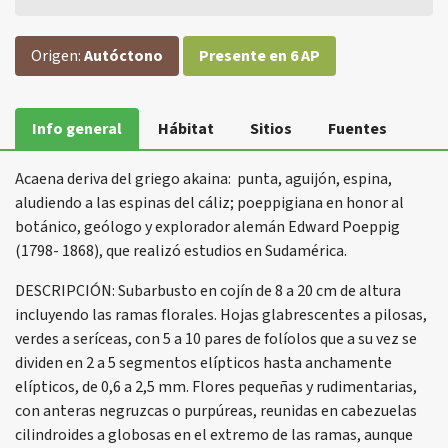
Origen:
Autóctono
Presente en 6 AP
Info general
Hábitat
Sitios
Fuentes
Acaena deriva del griego akaina: punta, aguijón, espina,
aludiendo a las espinas del cáliz; poeppigiana en honor al
botánico, geólogo y explorador alemán Edward Poeppig
(1798- 1868), que realizó estudios en Sudamérica.
DESCRIPCIÓN: Subarbusto en cojín de 8 a 20 cm de altura
incluyendo las ramas florales. Hojas glabrescentes a pilosas,
verdes a seríceas, con 5 a 10 pares de folíolos que a su vez se
dividen en 2 a 5 segmentos elípticos hasta anchamente
elípticos, de 0,6 a 2,5 mm. Flores pequeñas y rudimentarias,
con anteras negruzcas o purpúreas, reunidas en cabezuelas
cilindroides a globosas en el extremo de las ramas, aunque