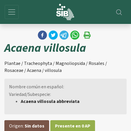
Acaena villosula
Plantae / Tracheophyta / Magnoliopsida / Rosales /
Rosaceae / Acaena / villosula
Nombre común en español:
Variedad/Subespecie:
Acaena villosula abbreviata
Origen:
Sin datos
Presente en 0 AP