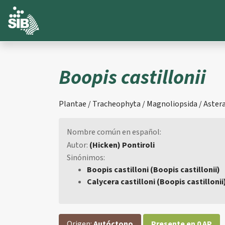
Boopis castillonii
Plantae / Tracheophyta / Magnoliopsida / Asteral
Nombre común en español:
Autor:
(Hicken) Pontiroli
Sinónimos:
Boopis castilloni (Boopis castillonii)
Calycera castilloni (Boopis castillonii
Origen:
Autóctono
Presente en 0 AP