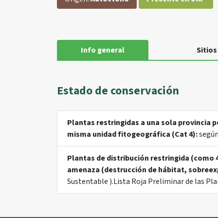
Info general
Sitios
Estado de conservación
Plantas restringidas a una sola provincia 
misma unidad fitogeográfica (Cat 4):
según
Plantas de distribución restringida (como
amenaza (destrucción de hábitat, sobreexpl
Sustentable ).Lista Roja Preliminar de las Pl