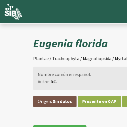
Eugenia florida
Plantae / Tracheophyta / Magnoliopsida / Myrtale
Nombre común en español:
Autor:
DC.
Origen:
Sin datos
Presente en 0 AP