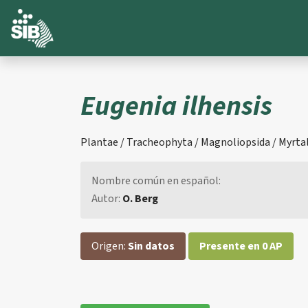
Eugenia ilhensis
Plantae / Tracheophyta / Magnoliopsida / Myrtale
Nombre común en español:
Autor:
O. Berg
Origen:
Sin datos
Presente en 0 AP