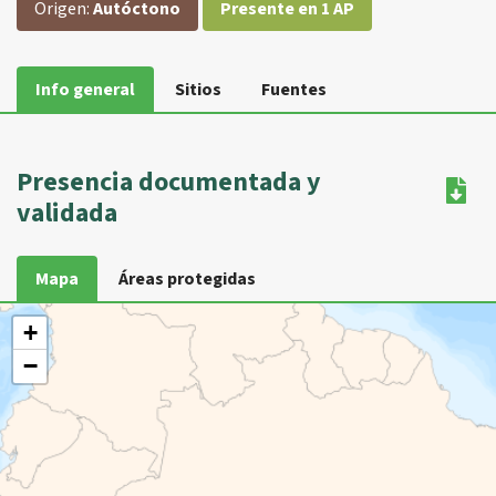
Origen:
Autóctono
Presente en 1 AP
Info general
Sitios
Fuentes
Presencia documentada y
validada
Mapa
Áreas protegidas
+
−