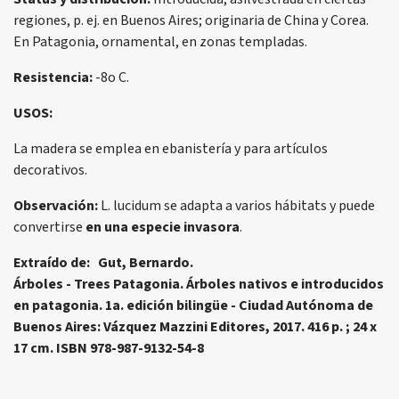
regiones, p. ej. en Buenos Aires; originaria de China y Corea.
En Patagonia, ornamental, en zonas templadas.
Resistencia:
-8o C.
USOS:
La madera se emplea en ebanistería y para artículos
decorativos.
Observación:
L. lucidum se adapta a varios hábitats y puede
convertirse
en una especie invasora
.
Extraído de: Gut, Bernardo.
Árboles - Trees Patagonia. Árboles nativos e introducidos
en patagonia. 1a. edición bilingüe - Ciudad Autónoma de
Buenos Aires: Vázquez Mazzini Editores, 2017. 416 p. ; 24 x
17 cm. ISBN 978-987-9132-54-8