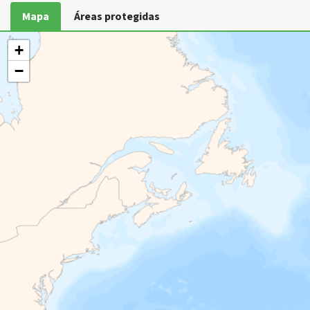
Mapa
Áreas protegidas
+
−