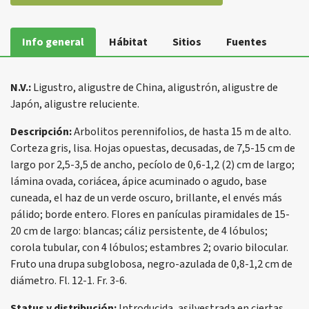
Info general
Hábitat
Sitios
Fuentes
N.V.:
Ligustro, aligustre de China, aligustrón, aligustre de
Japón, aligustre reluciente.
Descripción:
Arbolitos perennifolios, de hasta 15 m de alto.
Corteza gris, lisa. Hojas opuestas, decusadas, de 7,5-15 cm de
largo por 2,5-3,5 de ancho, pecíolo de 0,6-1,2 (2) cm de largo;
lámina ovada, coriácea, ápice acuminado o agudo, base
cuneada, el haz de un verde oscuro, brillante, el envés más
pálido; borde entero. Flores en panículas piramidales de 15-
20 cm de largo: blancas; cáliz persistente, de 4 lóbulos;
corola tubular, con 4 lóbulos; estambres 2; ovario bilocular.
Fruto una drupa subglobosa, negro-azulada de 0,8-1,2 cm de
diámetro. Fl. 12-1. Fr. 3-6.
Status y distribución:
Introducida, asilvestrada en ciertas