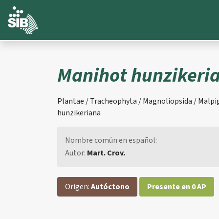
Manihot hunzikeri
Plantae / Tracheophyta / Magnoliopsida / Malpig
hunzikeriana
Nombre común en español:
Autor:
Mart. Crov.
Origen:
Autóctono
Presente en 0 AP