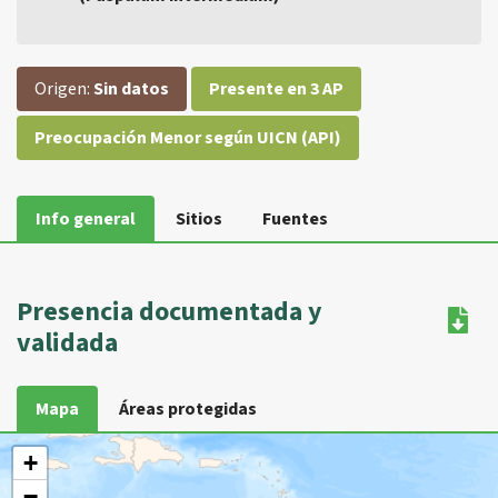
Origen:
Sin datos
Presente en 3 AP
Preocupación Menor según UICN (API)
Info general
Sitios
Fuentes
Presencia documentada y
validada
Mapa
Áreas protegidas
+
−