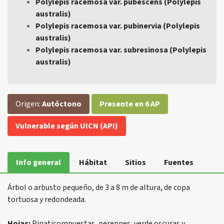
Polylepis racemosa var. pubescens (Polylepis
australis)
Polylepis racemosa var. pubinervia (Polylepis
australis)
Polylepis racemosa var. subresinosa (Polylepis
australis)
Origen:
Autóctono
Presente en 6 AP
Vulnerable según UICN (API)
Info general
Hábitat
Sitios
Fuentes
Árbol o arbusto pequeño, de 3 a 8 m de altura, de copa
tortuosa y redondeada.
Hojas:
Pinaticompuestas, perennes, verde oscuras y