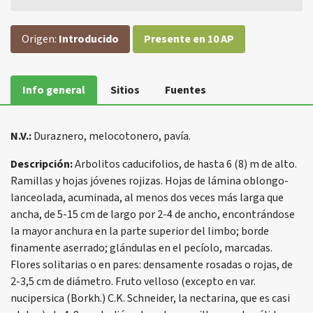
Origen:
Introducido
Presente en 10 AP
Info general
Sitios
Fuentes
N.V.:
Duraznero, melocotonero, pavía.
Descripción:
Arbolitos caducifolios, de hasta 6 (8) m de alto.
Ramillas y hojas jóvenes rojizas. Hojas de lámina oblongo-
lanceolada, acuminada, al menos dos veces más larga que
ancha, de 5-15 cm de largo por 2-4 de ancho, encontrándose
la mayor anchura en la parte superior del limbo; borde
finamente aserrado; glándulas en el pecíolo, marcadas.
Flores solitarias o en pares: densamente rosadas o rojas, de
2-3,5 cm de diámetro. Fruto velloso (excepto en var.
nucipersica (Borkh.) C.K. Schneider, la nectarina, que es casi