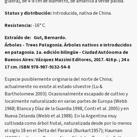
glabra), de 4-8 cm de diámetro, de amarilla a verde pálida.
Status y distribución:
Introducida, nativa de China.
Resistencia:
-16° C.
Extraído de: Gut, Bernardo.
Árboles - Trees Patagonia. Árboles nativos e introducidos
en patagonia. 1a. edición bilingüe - Ciudad Autónoma de
Buenos Aires: Vázquez Mazzini Editores, 2017. 416 p. ; 24 x
17 cm. ISBN 978-987-9132-54-8
Especie posiblemente originaria del norte de China;
actualmente no existe al estado silvestre (Lu &
Bartholomew 2003). Ocasionalmente escapado de cultivo y
localmente naturalizado en varias partes de Europa (Webb
1968; Blanca y Díaz de la Guardia 1998, Conti et al. 2005) y en
Nueva Zelanda (Webb et al.1988). En la Argentina muy
cultivada como árbol frutal, naturalizada desde por lo menos
el siglo 18 en el Delta del Paraná (Burkart1957); Hauman