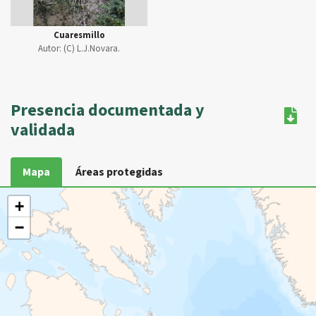
Cuaresmillo
Autor:
(C) L.J.Novara.
Presencia documentada y
validada
Mapa
Áreas protegidas
+
−