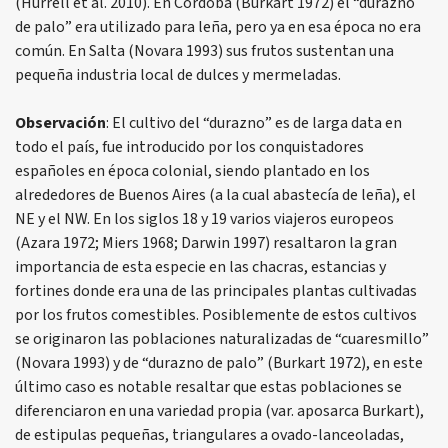
(Hurrell et al. 2010). En Córdoba (Burkart 1972) el “durazno
de palo” era utilizado para leña, pero ya en esa época no era
común. En Salta (Novara 1993) sus frutos sustentan una
pequeña industria local de dulces y mermeladas.
Observación
: El cultivo del “durazno” es de larga data en
todo el país, fue introducido por los conquistadores
españoles en época colonial, siendo plantado en los
alrededores de Buenos Aires (a la cual abastecía de leña), el
NE y el NW. En los siglos 18 y 19 varios viajeros europeos
(Azara 1972; Miers 1968; Darwin 1997) resaltaron la gran
importancia de esta especie en las chacras, estancias y
fortines donde era una de las principales plantas cultivadas
por los frutos comestibles. Posiblemente de estos cultivos
se originaron las poblaciones naturalizadas de “cuaresmillo”
(Novara 1993) y de “durazno de palo” (Burkart 1972), en este
último caso es notable resaltar que estas poblaciones se
diferenciaron en una variedad propia (var. aposarca Burkart),
de estipulas pequeñas, triangulares a ovado-lanceoladas,