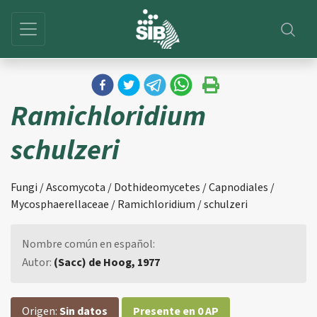
Ramichloridium
schulzeri
Fungi / Ascomycota / Dothideomycetes / Capnodiales /
Mycosphaerellaceae / Ramichloridium / schulzeri
Nombre común en español:
Autor:
(Sacc) de Hoog, 1977
Origen:
Sin datos
Presente en 0 AP