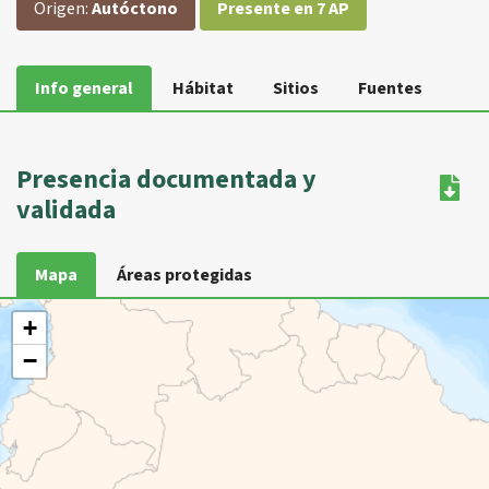
Origen:
Autóctono
Presente en 7 AP
Info general
Hábitat
Sitios
Fuentes
Presencia documentada y
validada
Mapa
Áreas protegidas
+
−