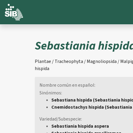
Sebastiania hispid
Plantae / Tracheophyta / Magnoliopsida / Malpig
hispida
Nombre común en español:
Sinónimos:
Sebastiana hispida (Sebastiania hispi
Cnemidostachys hispida (Sebastiania h
Variedad/Subespecie:
Sebastiania hispida aspera