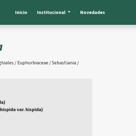
Inicio
Institucional
Novedades
a
hiales / Euphorbiaceae / Sebastiania /
da)
ispida var. hispida)