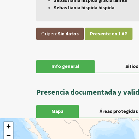
Sebastiania hispida graciliramea
Sebastiania hispida hispida
Origen:
Sin datos
Presente en 1 AP
Info general
Sitios
Presencia documentada y vali
Mapa
Áreas protegidas
+
−