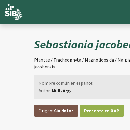
Sebastiania jacobe
Plantae / Tracheophyta / Magnoliopsida / Malpig
jacobensis
Nombre común en español:
Autor:
Müll. Arg.
Origen:
Sin datos
Presente en 0 AP