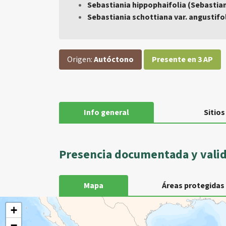
Sebastiania hippophaifolia (Sebastia
Sebastiania schottiana var. angustifo
Origen:
Autóctono
Presente en 3 AP
Info general
Sitios
Presencia documentada y vali
Mapa
Áreas protegidas
+
−