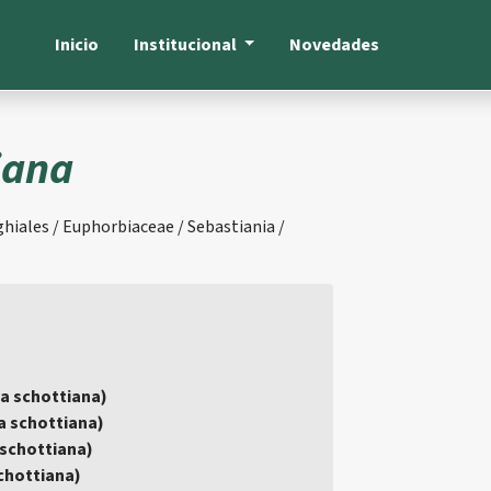
Inicio
Institucional
Novedades
iana
hiales / Euphorbiaceae / Sebastiania /
ia schottiana)
a schottiana)
schottiana)
chottiana)