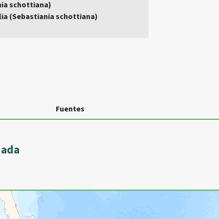
nia schottiana)
lia (Sebastiania schottiana)
Fuentes
dada