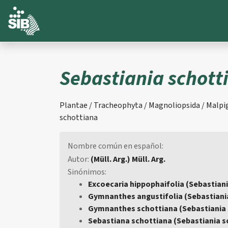
Sebastiania schott
Plantae / Tracheophyta / Magnoliopsida / Malpig
schottiana
Nombre común en español:
Autor:
(Müll. Arg.) Müll. Arg.
Sinónimos:
Excoecaria hippophaifolia (Sebastian
Gymnanthes angustifolia (Sebastiani
Gymnanthes schottiana (Sebastiania 
Sebastiana schottiana (Sebastiania s