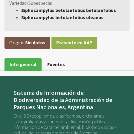
Variedad/Subespecie:
Siphocampylus betulaefolius betulaefolius
Siphocampylus betulaefolius uleanus
Origen:
Sin datos
Presente en 0 AP
Info general
Fuentes
Sistema de Información de
Biodiversidad de la Administración de
Parques Nacionales, Argentina
En el SIB recopilamos, clasificamos, ordenamos,
cartografiamos y ponemos a disposición pública la
información de carácter ambiental, biológico y socio-
cultural de las áreas protegidas de Argentina.