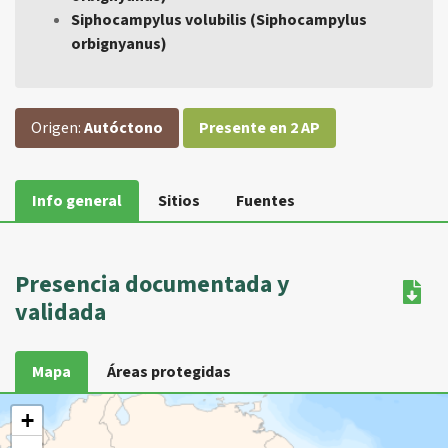
Siphocampylus volubilis (Siphocampylus
orbignyanus)
Origen:
Autóctono
Presente en 2 AP
Info general
Sitios
Fuentes
Presencia documentada y
validada
Mapa
Áreas protegidas
+