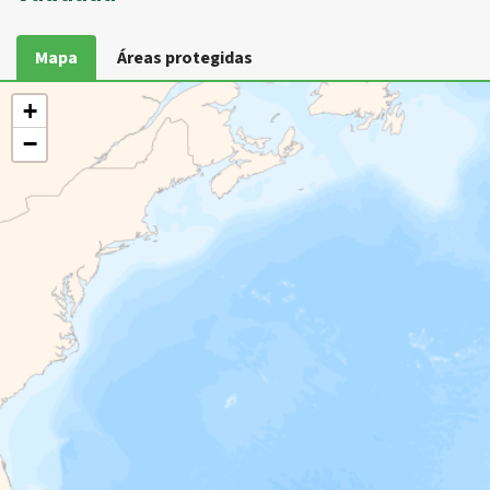
Mapa
Áreas protegidas
+
−