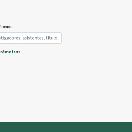
érminos
arámetros